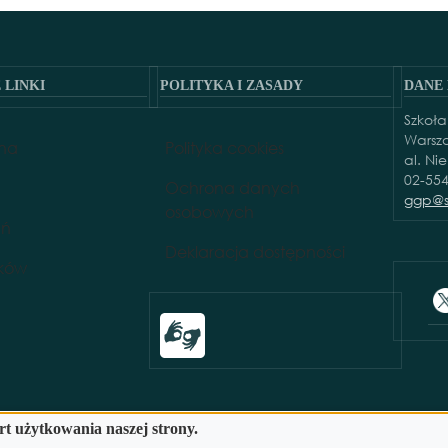
 LINKI
POLITYKA I ZASADY
DANE
Szkoł
 LINKI
POLITYKA I ZASADY
Warsz
wna
Polityka cookies
al. Ni
02-55
Ochrona danych
ggp@s
osobowych
ań
Deklaracja dostępności
ików
Przekierowanie do tłumacza on-line języ
t użytkowania naszej strony.