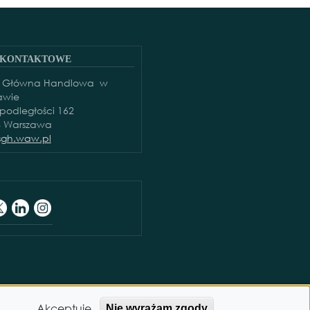
 KONTAKTOWE
a Główna Handlowa w
awie
epodległości 162
4 Warszawa
gh.waw.pl
ka migowego
Akceptuję
Nie wyrażam zgody