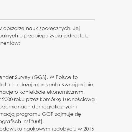
obszarze nauk społecznych. Jej
alnych o przebiegu życia jednostek,
onentów:
der Survey (GGS). W Polsce to
 lata na dużej reprezentatywnej próbie.
macje o kontekście ekonomicznym,
w 2000 roku przez Komórkę Ludnościową
o przemianach demograficznych i
dynacją programu GGP zajmuje się
rafisch Instituut).
środowisku naukowym i zdobyciu w 2016