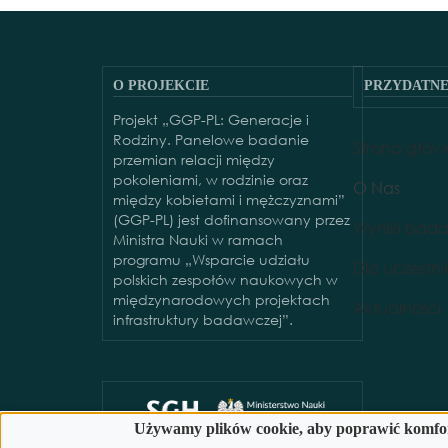
O PROJEKCIE
PRZYDATNE
Projekt „GGP-PL: Generacje i
PRZYDATNE
Rodziny. Panelowe badanie
Strona głó
przemian relacji między
pokoleniami, w rodzinie oraz
O Nas
między kobietami i mężczyznami”
(GGP-PL) jest dofinansowany przez
Wyniki bad
Ministra Nauki w ramach
programu „Wsparcie udziału
Dla uczestn
polskich zespołów naukowych w
międzynarodowych projektach
Aktualności
infrastruktury badawczej”.
Używamy plików cookie, aby poprawić komfor