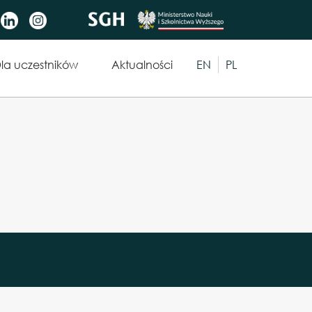
ń menu dla Wyniki badań
Wybranie języka spowod
la uczestników
Aktualności
EN
PL