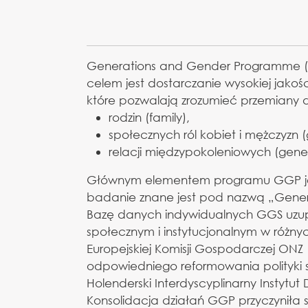
Generations and Gender Programme (G
celem jest dostarczanie wysokiej jak
które pozwalają zrozumieć przemiany
rodzin (family),
społecznych ról kobiet i mężczyzn 
relacji międzypokoleniowych (gener
Głównym elementem programu GGP jes
badanie znane jest pod nazwą „Generacj
Bazę danych indywidualnych GGS uzup
społecznym i instytucjonalnym w różn
Europejskiej Komisji Gospodarczej ONZ
odpowiedniego reformowania polityki 
Holenderski Interdyscyplinarny Instytut 
Konsolidacja działań GGP przyczyniła