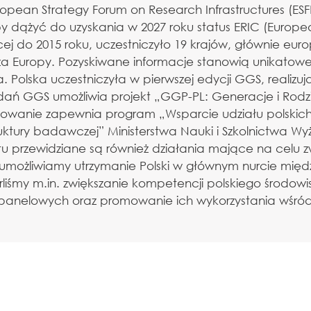
uropean Strategy Forum on Research Infrastructures (ES
 aby dążyć do uzyskania w 2027 roku status ERIC (Europe
j do 2015 roku, uczestniczyło 19 krajów, głównie europ
za Europy. Pozyskiwane informacje stanowią unikatowe 
a. Polska uczestniczyła w pierwszej edycji GGS, reali
badań GGS umożliwia projekt „GGP-PL: Generacje i Rodzi
nsowanie zapewnia program „Wsparcie udziału polski
ktury badawczej” Ministerstwa Nauki i Szkolnictwa Wy
 przewidziane są również działania mające na celu z
u umożliwiamy utrzymanie Polski w głównym nurcie mi
iśmy m.in. zwiększanie kompetencji polskiego środow
anelowych oraz promowanie ich wykorzystania wśród 