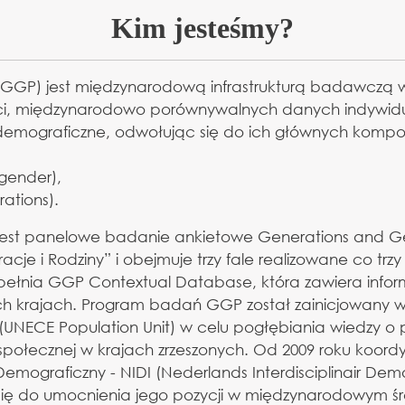
Kim jesteśmy?
GP) jest międzynarodową infrastrukturą badawczą w 
ości, międzynarodowo porównywalnych danych indywidu
 demograficzne, odwołując się do ich głównych komp
(gender),
ations).
t panelowe badanie ankietowe Generations and Gen
e i Rodziny” i obejmuje trzy fale realizowane co trzy
ełnia GGP Contextual Database, która zawiera infor
ych krajach. Program badań GGP został zainicjowany 
 (UNECE Population Unit) w celu pogłębiania wiedzy 
społecznej w krajach zrzeszonych. Od 2009 roku koor
Demograficzny - NIDI (Nederlands Interdisciplinair Demog
 się do umocnienia jego pozycji w międzynarodowym 