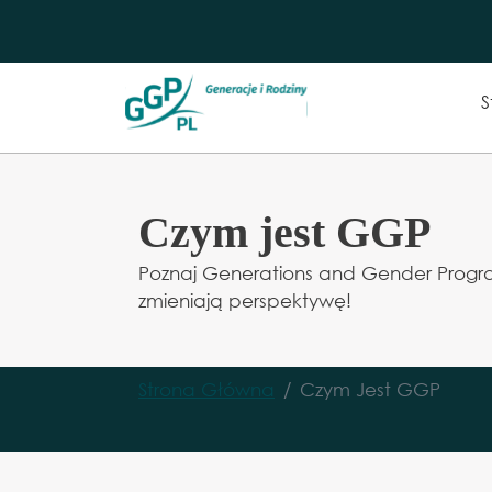
Przejdź do zawartości
Gł
S
Czym jest GGP
Poznaj Generations and Gender Progr
zmieniają perspektywę!
Strona Główna
Czym Jest GGP